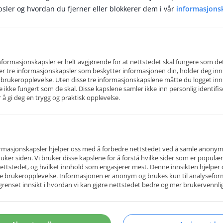
sler og hvordan du fjerner eller blokkerer dem i vår
informasjons
tte din egen profil inne fra “Din profil” i systemet, eller du kan ta
ed det. Fra din profil kan du også endre på informasjon du har
edic har på deg, eller dersom du har spørsmål eller innspill til
, kan du kontakte din kontaktperson hos oss eller på epost til
ormasjonskapsler er helt avgjørende for at nettstedet skal fungere som det
er tre informasjonskapsler som beskytter informasjonen din, holder deg inn
 brukeropplevelse. Uten disse tre informasjonskapslene måtte du logget inn
le ikke fungert som de skal. Disse kapslene samler ikke inn personlig identifi
 å gi deg en trygg og praktisk opplevelse.
c
r engasjerte og dyktige allmennleger og legespesialister.
formasjonskapsler hjelper oss med å forbedre nettstedet ved å samle anony
ekruttere til faste stillinger og bemanne ut til kortere og lengre oppdrag i privat- 
ker siden. Vi bruker disse kapslene for å forstå hvilke sider som er popul
sevesen.
ettstedet, og hvilket innhold som engasjerer mest. Denne innsikten hjelper 
e brukeropplevelse. Informasjonen er anonym og brukes kun til analyseform
e medarbeidere er både tid- og ressurskrevende. Gjennom en grundig
begrenset innsikt i hvordan vi kan gjøre nettstedet bedre og mer brukervennli
osess og høy intern ekspertise hjelper vi deg å finne rett kompetanse til ditt beho