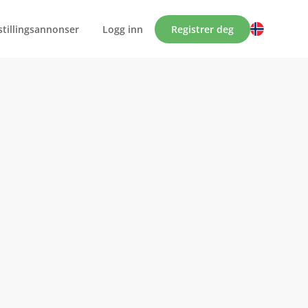
 stillingsannonser
Logg inn
Registrer deg