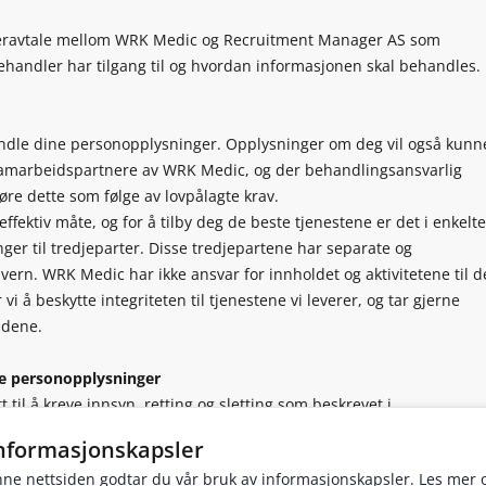
leravtale mellom WRK Medic og Recruitment Manager AS som
ehandler har tilgang til og hvordan informasjonen skal behandles.
dle dine personopplysninger. Opplysninger om deg vil også kunn
 samarbeidspartnere av WRK Medic, og der behandlingsansvarlig
jøre dette som følge av lovpålagte krav.
fektiv måte, og for å tilby deg de beste tjenestene er det i enkelte
nger til tredjeparter. Disse tredjepartene har separate og
vern. WRK Medic har ikke ansvar for innholdet og aktivitetene til d
 vi å beskytte integriteten til tjenestene vi leverer, og tar gjerne
ådene.
ine personopplysninger
t til å kreve innsyn, retting og sletting som beskrevet i
 27 og 28. Kravet skal besvares kostnadsfritt og senest innen 30
informasjonskapsler
ne nettsiden godtar du vår bruk av informasjonskapsler. Les mer 
 så gjøres det ved å at du sletter din egen profil.