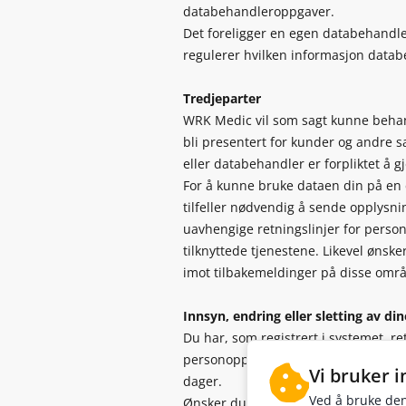
databehandleroppgaver.
Det foreligger en egen databehand
regulerer hvilken informasjon datab
Tredjeparter
WRK Medic vil som sagt kunne behan
bli presentert for kunder og andre
eller databehandler er forpliktet å g
For å kunne bruke dataen din på en ef
tilfeller nødvendig å sende opplysni
uavhengige retningslinjer for person
tilknyttede tjenestene. Likevel ønsker
imot tilbakemeldinger på disse omr
Innsyn, endring eller sletting av d
Du har, som registrert i systemet, ret
personopplysningslovens § 18 samt §§
Vi bruker 
dager.
Ved å bruke den
Ønsker du å trekke tilbake din aksept