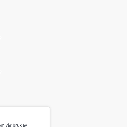
e
e
om vår bruk av