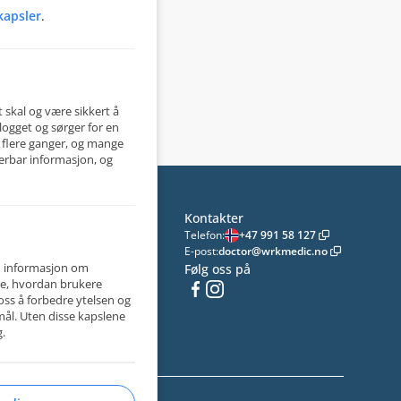
kapsler
.
 skal og være sikkert å
logget og sørger for en
 flere ganger, og mange
serbar informasjon, og
Kontakter
Telefon
:
+47 991 58 127
E-post
:
doctor@wrkmedic.no
m informasjon om
og
Følg oss på
ære, hvordan brukere
oss å forbedre ytelsen og
ål. Uten disse kapslene
g.
v.