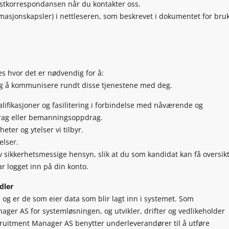
e-postkorrespondansen når du kontakter oss.
rmasjonskapsler) i nettleseren, som beskrevet i dokumentet for bru
 hvor det er nødvendig for å:
 og å kommunisere rundt disse tjenestene med deg.
alifikasjoner og fasilitering i forbindelse med nåværende og
rag eller bemanningsoppdrag.
ter og ytelser vi tilbyr.
elser.
v sikkerhetsmessige hensyn, slik at du som kandidat kan få oversik
r logget inn på din konto.
dler
og er de som eier data som blir lagt inn i systemet. Som
ger AS for systemløsningen, og utvikler, drifter og vedlikeholder
cruitment Manager AS benytter underleverandører til å utføre