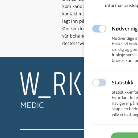
informasjonskap
Som kandidat kan du når som helst sle
kontakt med WRK Medic for bistand m
lagt inn på din profil i systemet.
Nødvendig
Ønsker du innsyn i informasjon WRK M
vår behandling av personopplysninger
Nødvendige inf
doctor@wrkmedic.no.
bruke. Vi bruk
smidig og god
funksjoner vil
brukes kun for
WRK Medi
Vi rekruttere
Statistikk
Statistikk-in
Vi kan både r
hvordan du bru
offentlig hel
navigerer på n
skape en bedr
Å ansette ny
ville vi hatt 
utvelgelsespr